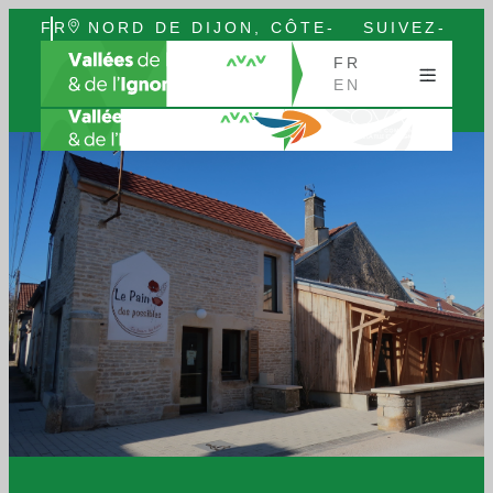
FR
NORD DE DIJON, CÔTE-
SUIVEZ-
EN
D’OR, BOURGOGNE
NOUS
FR
EN