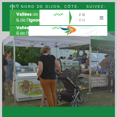
FR
NORD DE DIJON, CÔTE-
SUIVEZ-
EN
D’OR, BOURGOGNE
NOUS
FR
EN