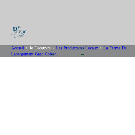
Accueil
>
Je Decouvre
>
Les Producteurs Locaux
>
La Ferme De
Labergement Gaec Colson