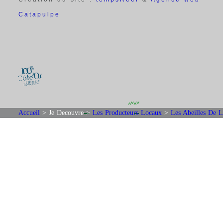
Catapulpe
Accueil
>
Je Decouvre
>
Les Producteurs Locaux
>
Les Abeilles De 