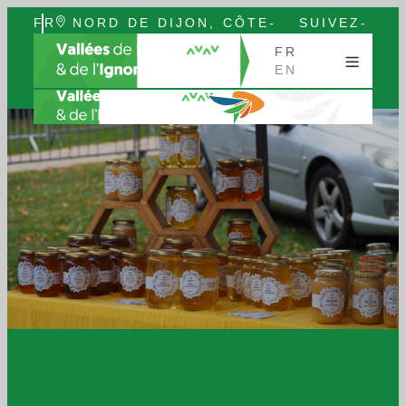
FR
NORD DE DIJON, CÔTE-
SUIVEZ-
EN
D’OR, BOURGOGNE
NOUS
FR
EN