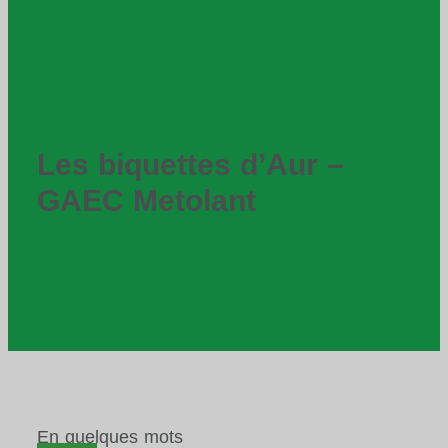
Les biquettes d’Aur –
GAEC Metolant
En quelques mots