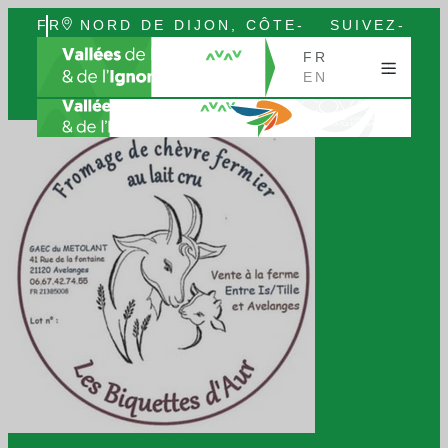
FR
NORD DE DIJON, CÔTE-
SUIVEZ-
EN
D’OR, BOURGOGNE
NOUS
FR
EN