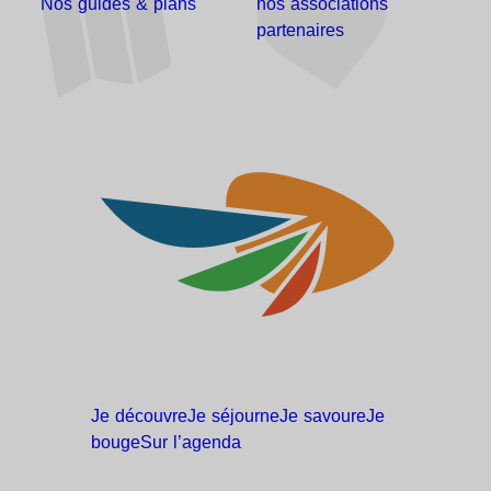
Nos guides & plans
nos associations
partenaires
Je
découvre
Je
séjourne
Je
savoure
Je
bouge
Sur
l’agenda