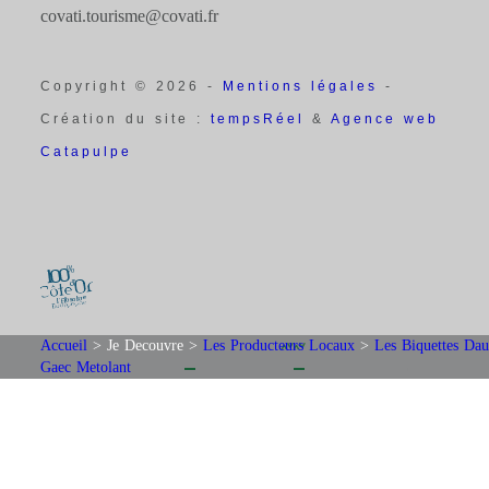
covati.tourisme@covati.fr
Copyright © 2026 -
Mentions légales
-
Création du site :
tempsRéel
&
Agence web
Catapulpe
Accueil
>
Je Decouvre
>
Les Producteurs Locaux
>
Les Biquettes Dau
Gaec Metolant