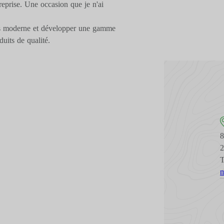
treprise.​ Une occasion que je n'ai
us moderne et développer une gamme
uits de qualité.​
8
T
m