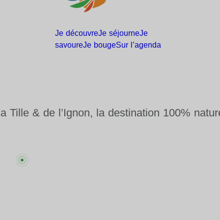
Je
découvre
Je
séjourne
Je
savoure
Je
bouge
Sur
l’agenda
la Tille & de l’Ignon, la destination 100% natur