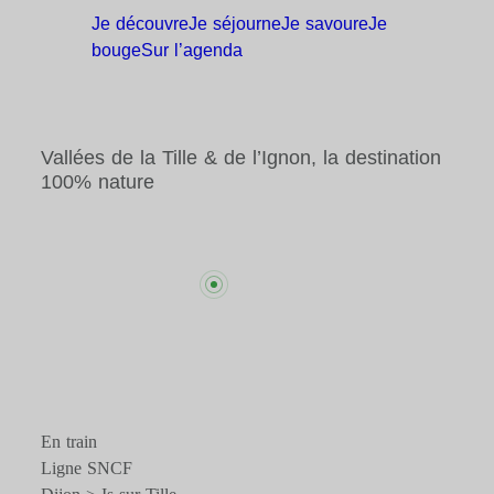
Je
découvre
Je
séjourne
Je
savoure
Je
bouge
Sur
l’agenda
Vallées de la Tille & de l’Ignon, la destination
100% nature
En train
Ligne SNCF