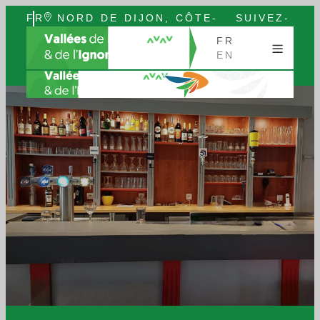
FR
NORD DE DIJON, CÔTE-
SUIVEZ-
EN
D’OR, BOURGOGNE
NOUS
FR
EN