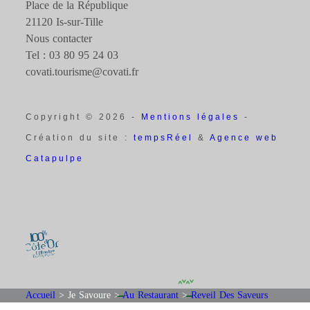
Place de la République
21120 Is-sur-Tille
Nous contacter
Tel : 03 80 95 24 03
covati.tourisme@covati.fr
Copyright © 2026 -
Mentions légales
-
Création du site :
tempsRéel
&
Agence web
Catapulpe
Accueil
>
Je Savoure
>
Au Restaurant
>
Reveil Des Saveurs