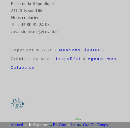
Place de la République
21120 Is-sur-Tille
Nous contacter
Tel : 03 80 95 24 03
covati.tourisme@covati.fr
Copyright © 2026 -
Mentions légales
-
Création du site :
tempsRéel
&
Agence web
Catapulpe
Accueil
>
Je Sejourne
>
En Gite
>
Ici Au Gre Du Temps