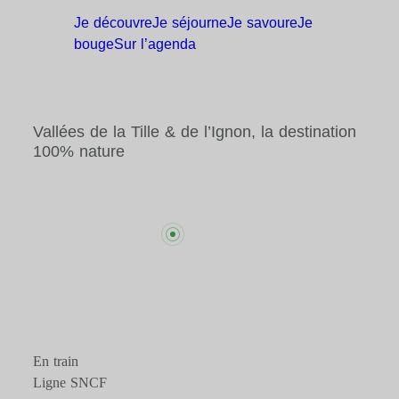
Je
découvre
Je
séjourne
Je
savoure
Je
bouge
Sur
l’agenda
Vallées de la Tille & de l’Ignon, la destination
100% nature
En train
Ligne SNCF