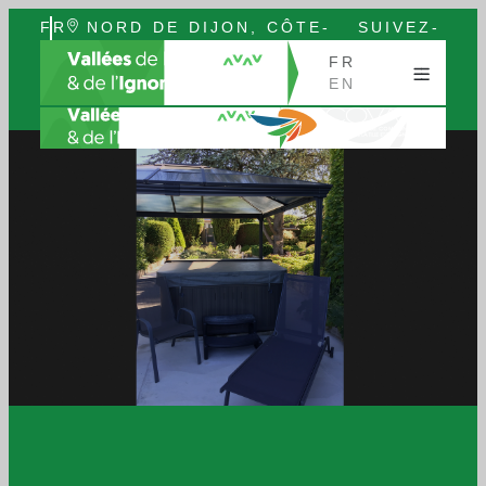
FR
NORD DE DIJON, CÔTE-
SUIVEZ-
EN
D’OR, BOURGOGNE
NOUS
FR
EN