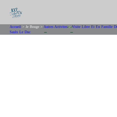
Accueil
>
Je Bouge
>
Autres Activites
>
Visite Libre Et En Famille D
Saulx Le Duc