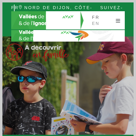
FR
NORD DE DIJON, CÔTE-
SUIVEZ-
EN
D’OR, BOURGOGNE
NOUS
FR
EN