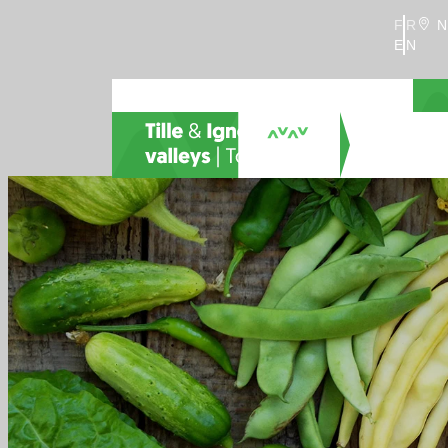
FR
N
EN