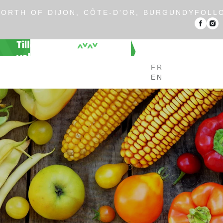
ORTH OF DIJON, CÔTE-D'OR, BURGUNDY
FOLL
FR
EN