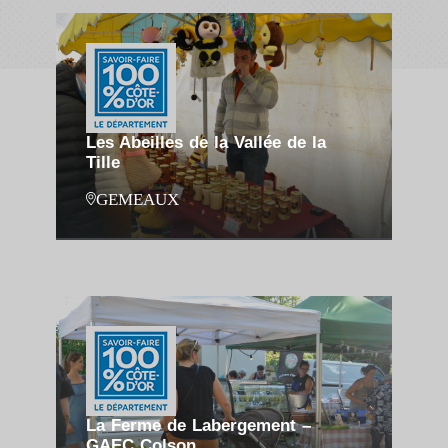
Les Abeilles de la Vallée de la
Tille
GEMEAUX
La Ferme de Labergement –
GAEC Colson