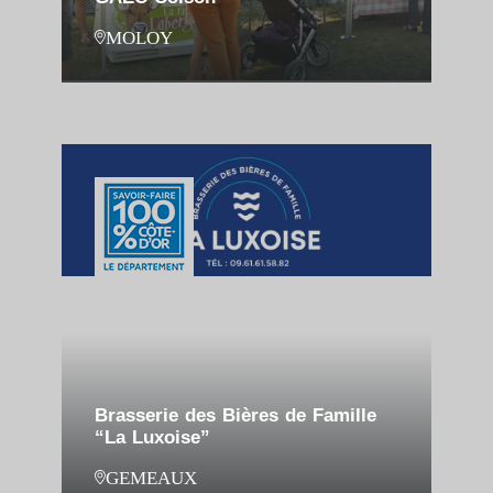
MOLOY
Brasserie des Bières de Famille
“La Luxoise”
GEMEAUX