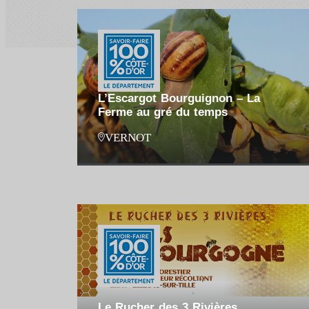
L’Escargot Bourguignon – La
Ferme au gré du temps
VERNOT
Le Rucher des 3 Rivières