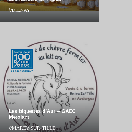
DIENAY
Les biquettes d’Aur – GAEC
Metolant
MAREY-SUR-TILLE