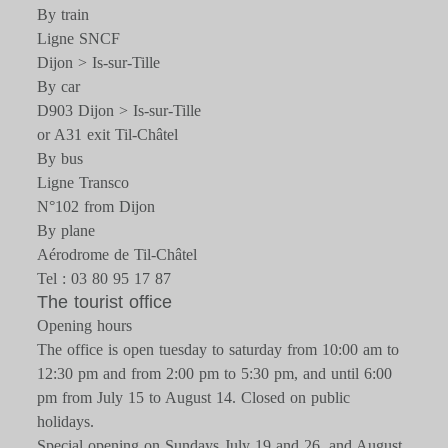
By train
Ligne SNCF
Dijon > Is-sur-Tille
By car
D903 Dijon > Is-sur-Tille
or A31 exit Til-Châtel
By bus
Ligne Transco
N°102 from Dijon
By plane
Aérodrome de Til-Châtel
Tel : 03 80 95 17 87
The tourist office
Opening hours
The office is open tuesday to saturday from 10:00 am to
12:30 pm and from 2:00 pm to 5:30 pm, and until 6:00
pm from July 15 to August 14. Closed on public
holidays.
Special opening on Sundays July 19 and 26, and August