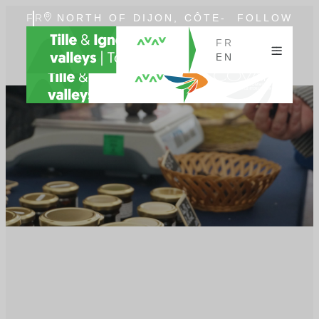
FR
NORTH OF DIJON, CÔTE-
FOLLOW
EN
D'OR, BURGUNDY
US
FR
EN