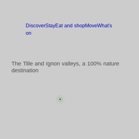
Discover
Stay
Eat and
shop
Move
What's
on
The Tille and Ignon valleys, a 100% nature
destination